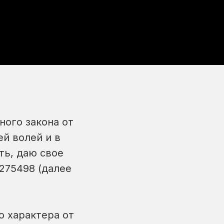
ного закона от
ей волей и в
ть, даю свое
275498 (далее
о характера от