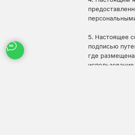
предоставленн
персональными
5. Настоящее 
подписью путем
где размещена
использование
6. Настоящее 
при отсутствии
7. Я подтвержд
согласие само
направления з