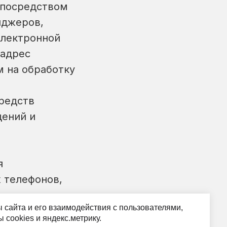
 посредством
нджеров,
электронной
 адрес
м на обработку
средств
щений и
я
 телефонов,
 сайта и его взаимодействия с пользователями,
 cookies и яндекс.метрику.
ность мне