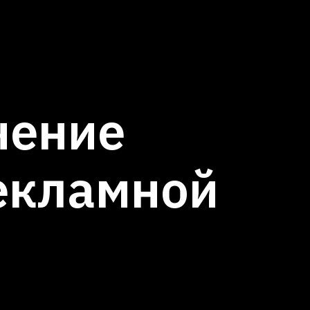
чение
екламной