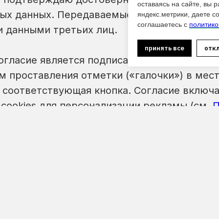
оставаясь на сайте, вы 
ых данных. Передаваемые мной данные не
яндекс.метрики, даете с
соглашаетесь с
политико
 данными третьих лиц.
принять все
откл
согласие является подписанным мной элект
 проставления отметки («галочки») в мест
 соответствующая кнопка. Согласие включ
 cookies для персонализации рекламы (см.
П
согласие предоставляется мной на неогран
 сведений о его отзыве.
аю, что уведомлен о том, что могу отозват
стоятельно или через своего представител
аявления Оператору в форме электронного 