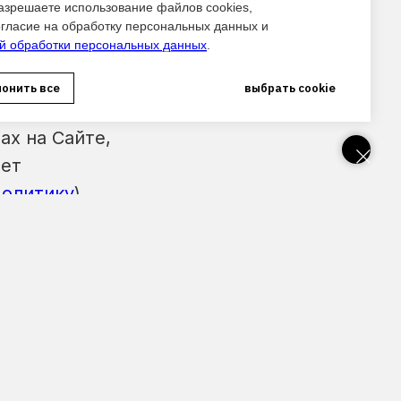
разрешаете использование файлов cookies,
 являются
огласие на обработку персональных данных и
й обработки персональных данных
.
онить все
выбрать cookie
ронной
ах на Сайте,
ает
олитику
)
иченный срок
ь настоящее
я путем
письма на