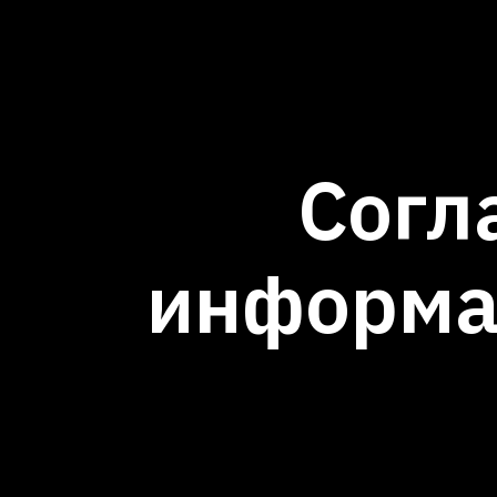
Согл
информа