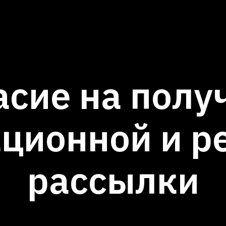
асие на полу
ционной и р
рассылки