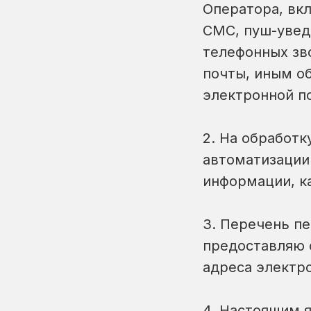
Оператора, вк
СМС, пуш-увед
телефонных зв
почты, иным о
электронной по
2. На обработ
автоматизации
информации, к
3. Перечень пе
предоставляю 
адреса электро
4. Настоящим 