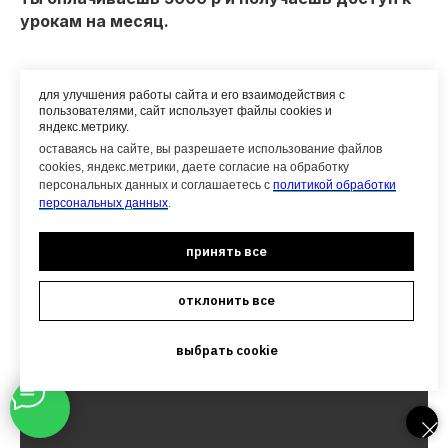
урокам на месяц.
конкретные задания после каждого урока;
для улучшения работы сайта и его взаимодействия с
рабочие инструменты, которые упростят
пользователями, сайт использует файлы cookies и
твою работу онлайн;
яндекс.метрику.
возможность задать вопрос к каждому
оставаясь на сайте, вы разрешаете использование файлов
cookies, яндекс.метрики, даете согласие на обработку
уроку;
персональных данных и соглашаетесь с
политикой обработки
моя обратная связь по твоему
персональных данных
.
предложению, программе или оформлению;
доступ на один месяц;
принять все
доступ открывается сразу после оплаты. не
хватило месяца на проработку всех шагов
отклонить все
— доступ можно продлить.
выбрать cookie